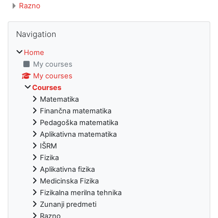
Razno
Blocks
Skip Navigation
Navigation
Home
My courses
My courses
Courses
Matematika
Finančna matematika
Pedagoška matematika
Aplikativna matematika
IŠRM
Fizika
Aplikativna fizika
Medicinska Fizika
Fizikalna merilna tehnika
Zunanji predmeti
Razno