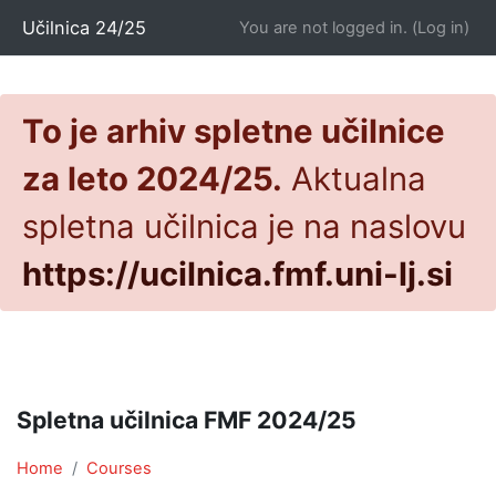
Skip to main content
Učilnica 24/25
You are not logged in. (
Log in
)
To je arhiv spletne učilnice
za leto 2024/25.
Aktualna
spletna učilnica je na naslovu
https://ucilnica.fmf.uni-lj.si
Spletna učilnica FMF 2024/25
Home
Courses