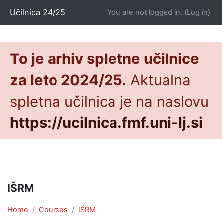
Skip to main content
Učilnica 24/25
You are not logged in. (
Log in
)
To je arhiv spletne učilnice
za leto 2024/25.
Aktualna
spletna učilnica je na naslovu
https://ucilnica.fmf.uni-lj.si
IŠRM
Home
Courses
IŠRM