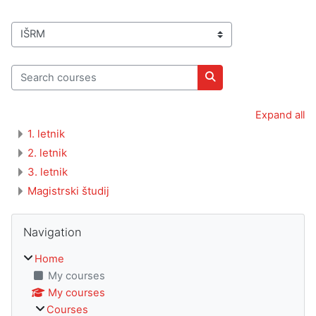
Course categories
Search courses
Search courses
Expand all
1. letnik
2. letnik
3. letnik
Magistrski študij
Blocks
Skip Navigation
Navigation
Home
My courses
My courses
Courses